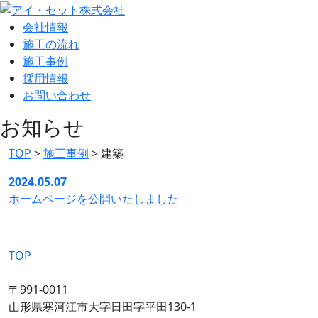
会社情報
施工の流れ
施工事例
採用情報
お問い合わせ
お知らせ
TOP
>
施工事例
>
建築
2024.05.07
ホームページを公開いたしました
TOP
〒991-0011
山形県寒河江市大字日田字平田130-1